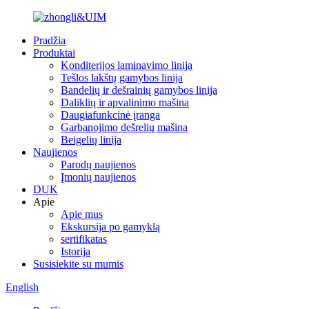
Pradžia
Produktai
Konditerijos laminavimo linija
Tešlos lakštų gamybos linija
Bandelių ir dešrainių gamybos linija
Daliklių ir apvalinimo mašina
Daugiafunkcinė įranga
Garbanojimo dešrelių mašina
Beigelių linija
Naujienos
Parodų naujienos
Įmonių naujienos
DUK
Apie
Apie mus
Ekskursija po gamyklą
sertifikatas
Istorija
Susisiekite su mumis
English