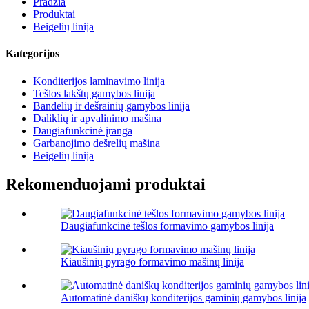
Pradžia
Produktai
Beigelių linija
Kategorijos
Konditerijos laminavimo linija
Tešlos lakštų gamybos linija
Bandelių ir dešrainių gamybos linija
Daliklių ir apvalinimo mašina
Daugiafunkcinė įranga
Garbanojimo dešrelių mašina
Beigelių linija
Rekomenduojami produktai
Daugiafunkcinė tešlos formavimo gamybos linija
Kiaušinių pyrago formavimo mašinų linija
Automatinė daniškų konditerijos gaminių gamybos linija