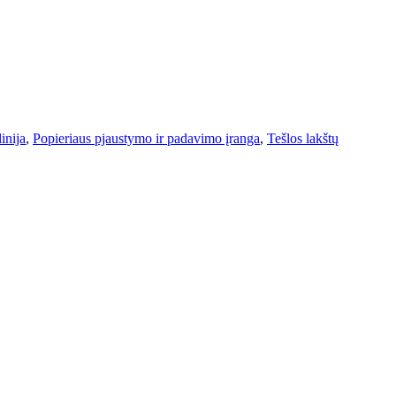
inija
,
Popieriaus pjaustymo ir padavimo įranga
,
Tešlos lakštų