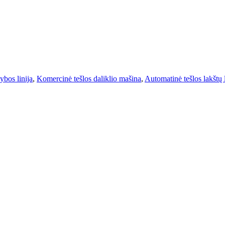
ybos linija
,
Komercinė tešlos daliklio mašina
,
Automatinė tešlos lakštų l