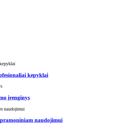
fesionaliai kepyklai
imo įrenginys
s pramoniniam naudojimui