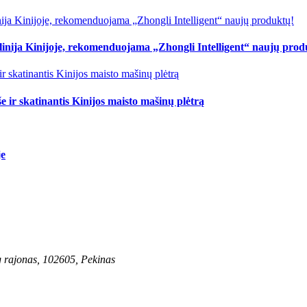
linija Kinijoje, rekomenduojama „Zhongli Intelligent“ naujų prod
e ir skatinantis Kinijos maisto mašinų plėtrą
je
g rajonas, 102605, Pekinas