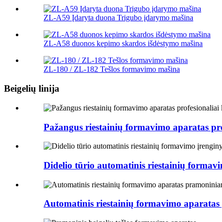
ZL-A59 Įdaryta duona Trigubo įdarymo mašina
ZL-A58 duonos kepimo skardos išdėstymo mašina
ZL-180 / ZL-182 Tešlos formavimo mašina
Beigelių linija
Pažangus riestainių formavimo aparatas pro
Didelio tūrio automatinis riestainių formav
Automatinis riestainių formavimo aparata