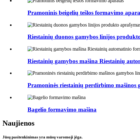
Pramoninis beigelių tešlos formavimo apara
Riestainių duonos gamybos linijos produk
Riestainių gamybos mašina Riestainių aut
Pramoninės riestainių perdirbimo mašinos 
Bagelio formavimo mašina
Naujienos
Jūsų pasitenkinimas yra mūsų varomoji jėga.