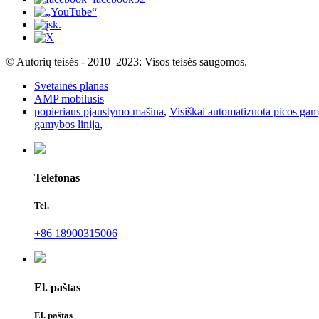
© Autorių teisės - 2010–2023: Visos teisės saugomos.
Svetainės planas
AMP mobilusis
popieriaus pjaustymo mašina
,
Visiškai automatizuota picos gam
gamybos linija
,
Telefonas
Tel.
+86 18900315006
El. paštas
El. paštas