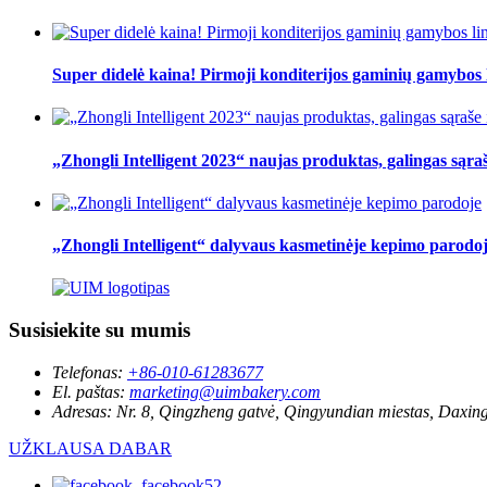
Super didelė kaina! Pirmoji konditerijos gaminių gamybos 
„Zhongli Intelligent 2023“ naujas produktas, galingas sąraš
„Zhongli Intelligent“ dalyvaus kasmetinėje kepimo parodo
Susisiekite su mumis
Telefonas:
+86-010-61283677
El. paštas:
marketing@uimbakery.com
Adresas:
Nr. 8, Qingzheng gatvė, Qingyundian miestas, Daxin
UŽKLAUSA DABAR