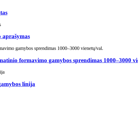
tas
to aprašymas
omatinio formavimo gamybos sprendimas 1000–3000 vie
gamybos linija