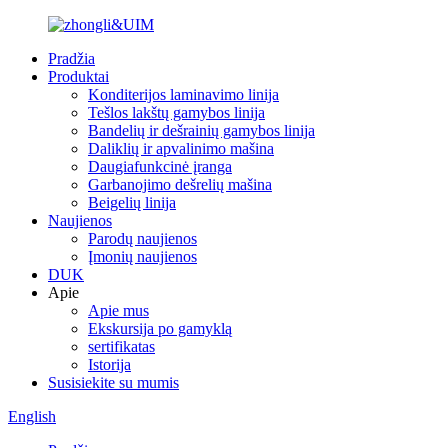
Pradžia
Produktai
Konditerijos laminavimo linija
Tešlos lakštų gamybos linija
Bandelių ir dešrainių gamybos linija
Daliklių ir apvalinimo mašina
Daugiafunkcinė įranga
Garbanojimo dešrelių mašina
Beigelių linija
Naujienos
Parodų naujienos
Įmonių naujienos
DUK
Apie
Apie mus
Ekskursija po gamyklą
sertifikatas
Istorija
Susisiekite su mumis
English