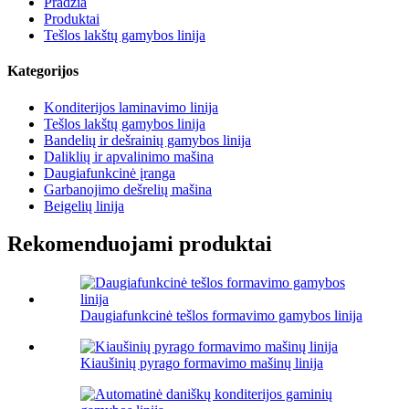
Pradžia
Produktai
Tešlos lakštų gamybos linija
Kategorijos
Konditerijos laminavimo linija
Tešlos lakštų gamybos linija
Bandelių ir dešrainių gamybos linija
Daliklių ir apvalinimo mašina
Daugiafunkcinė įranga
Garbanojimo dešrelių mašina
Beigelių linija
Rekomenduojami produktai
Daugiafunkcinė tešlos formavimo gamybos linija
Kiaušinių pyrago formavimo mašinų linija