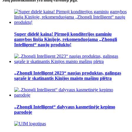
Jūsų pasitenkinimas yra mūsų varomoji jėga.
Super didelė kaina! Pirmoji konditerijos gaminių
gamybos linija Kinijoje, rekomenduojama „Zhongli
Intelligent“ naujų produktų!
„Zhongli Intelligent 2023“ naujas produktas, galingas
sąraše ir skatinantis Kinijos maisto mašinų plėtrą
„Zhongli Intelligent“ dalyvaus kasmetinėje kepimo
parodoje