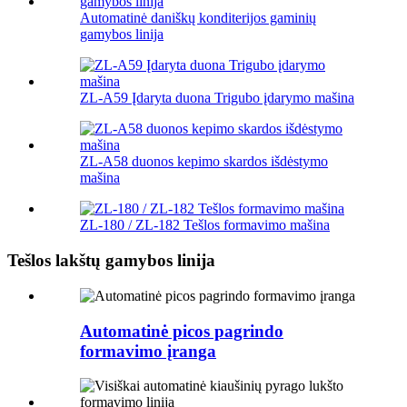
Automatinė daniškų konditerijos gaminių
gamybos linija
ZL-A59 Įdaryta duona Trigubo įdarymo mašina
ZL-A58 duonos kepimo skardos išdėstymo
mašina
ZL-180 / ZL-182 Tešlos formavimo mašina
Tešlos lakštų gamybos linija
Automatinė picos pagrindo
formavimo įranga