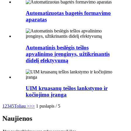
Automatizuotas bagetės formavimo
aparatas
Automatinis beslėgis tešlos
apvalinimo įrenginys, užtikrinantis
didelį efektyvumą
UIM kruasanų tešlos lankstymo ir
kočiojimo įranga
1
2
3
4
5
Toliau >
>>
1 puslapis / 5
Naujienos