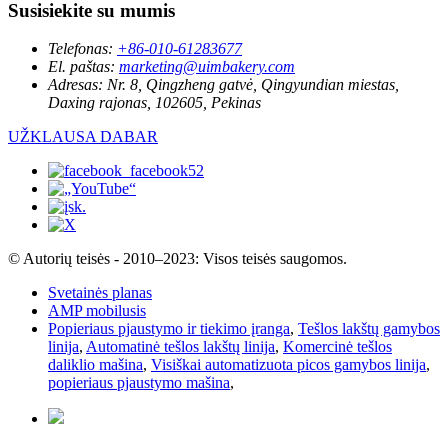
Susisiekite su mumis
Telefonas:
+86-010-61283677
El. paštas:
marketing@uimbakery.com
Adresas:
Nr. 8, Qingzheng gatvė, Qingyundian miestas,
Daxing rajonas, 102605, Pekinas
UŽKLAUSA DABAR
© Autorių teisės - 2010–2023: Visos teisės saugomos.
Svetainės planas
AMP mobilusis
Popieriaus pjaustymo ir tiekimo įranga
,
Tešlos lakštų gamybos
linija
,
Automatinė tešlos lakštų linija
,
Komercinė tešlos
daliklio mašina
,
Visiškai automatizuota picos gamybos linija
,
popieriaus pjaustymo mašina
,