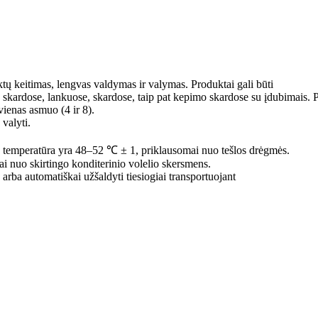
uktų keitimas, lengvas valdymas ir valymas. Produktai gali būti
 skardose, lankuose, skardose, taip pat kepimo skardose su įdubimais. 
vienas asmuo (4 ir 8).
valyti.
o temperatūra yra 48–52 ℃ ± 1, priklausomai nuo tešlos drėgmės.
ai nuo skirtingo konditerinio volelio skersmens.
arba automatiškai užšaldyti tiesiogiai transportuojant