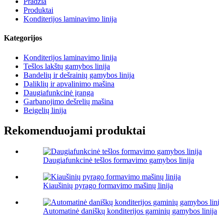
Pradžia
Produktai
Konditerijos laminavimo linija
Kategorijos
Konditerijos laminavimo linija
Tešlos lakštų gamybos linija
Bandelių ir dešrainių gamybos linija
Daliklių ir apvalinimo mašina
Daugiafunkcinė įranga
Garbanojimo dešrelių mašina
Beigelių linija
Rekomenduojami produktai
Daugiafunkcinė tešlos formavimo gamybos linija
Kiaušinių pyrago formavimo mašinų linija
Automatinė daniškų konditerijos gaminių gamybos linija