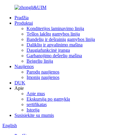
Pradžia
Produktai
Konditerijos laminavimo linija
Tešlos lakštų gamybos linija
Bandelių ir dešrainių gamybos linija
Daliklių ir apvalinimo mašina
Daugiafunkcinė įranga
Garbanojimo dešrelių mašina
Beigelių linija
Naujienos
Parodų naujienos
Įmonių naujienos
DUK
Apie
Apie mus
Ekskursija po gamyklą
sertifikatas
Istorija
Susisiekite su mumis
English