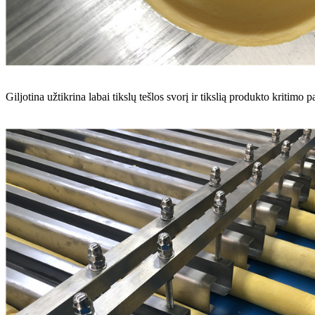
Giljotina užtikrina labai tikslų tešlos svorį ir tikslią produkto kritimo p