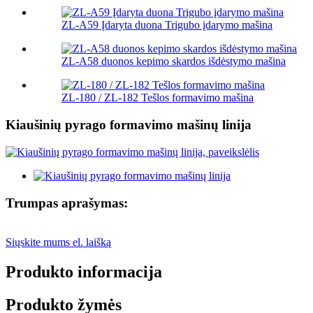
ZL-A59 Įdaryta duona Trigubo įdarymo mašina
ZL-A58 duonos kepimo skardos išdėstymo mašina
ZL-180 / ZL-182 Tešlos formavimo mašina
Kiaušinių pyrago formavimo mašinų linija
Trumpas aprašymas:
Siųskite mums el. laišką
Produkto informacija
Produkto žymės