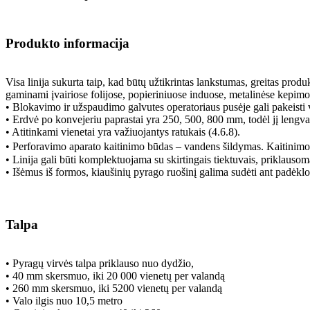
Produkto informacija
Visa linija sukurta taip, kad būtų užtikrintas lankstumas, greitas prod
gaminami įvairiose folijose, popieriniuose induose, metalinėse kepimo
• Blokavimo ir užspaudimo galvutes operatoriaus pusėje gali pakeisti 
• Erdvė po konvejeriu paprastai yra 250, 500, 800 mm, todėl jį lengva 
• Atitinkami vienetai yra važiuojantys ratukais (4.6.8).
• Perforavimo aparato kaitinimo būdas – vandens šildymas. Kaitinim
• Linija gali būti komplektuojama su skirtingais tiektuvais, priklausom
• Išėmus iš formos, kiaušinių pyrago ruošinį galima sudėti ant padėklo 
Talpa
• Pyragų virvės talpa priklauso nuo dydžio,
• 40 mm skersmuo, iki 20 000 vienetų per valandą
• 260 mm skersmuo, iki 5200 vienetų per valandą
• Valo ilgis nuo 10,5 metro