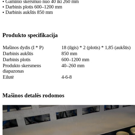
• Gaminio skersmuo nuo 40 iki 260 mm
• Darbinis plotis 600–1200 mm
• Darbinis aukštis 850 mm
Produkto specifikacija
Mašinos dydis (I * P)
18 (ilgis) * 2 (plotis) * 1,85 (aukštis)
Darbinis aukštis
850 mm
Darbinis plotis
600–1200 mm
Produkto skersmens
40–260 mm
diapazonas
Eilutė
4-6-8
Mašinos detalės rodomos